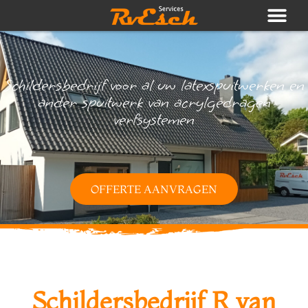
Schildersbedrijf voor al uw latexspuitwerken en
ander spuitwerk van acrylgedragen
verfsystemen
OFFERTE AANVRAGEN
Schildersbedrijf R van