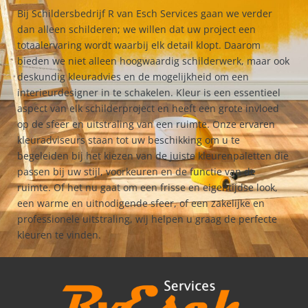
Bij Schildersbedrijf R van Esch Services gaan we verder
dan alleen schilderen; we willen dat uw project een
totaalervaring wordt waarbij elk detail klopt. Daarom
bieden we niet alleen hoogwaardig schilderwerk, maar ook
deskundig kleuradvies en de mogelijkheid om een
interieurdesigner in te schakelen.
Kleur is een essentieel
aspect van elk schilderproject en heeft een grote invloed
op de sfeer en uitstraling van een ruimte. Onze ervaren
kleuradviseurs staan tot uw beschikking om u te
begeleiden bij het kiezen van de juiste kleurenpaletten die
passen bij uw stijl, voorkeuren en de functie van de
ruimte. Of het nu gaat om een frisse en eigentijdse look,
een warme en uitnodigende sfeer, of een zakelijke en
professionele uitstraling, wij helpen u graag de perfecte
kleuren te vinden.